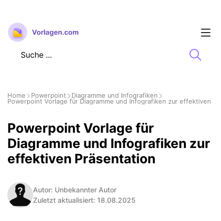
Zum
Inhalt
springen
Home
Powerpoint
Diagramme und Infografiken
Powerpoint Vorlage für Diagramme und Infografiken zur effektiven Pr
Powerpoint Vorlage für
Diagramme und Infografiken zur
effektiven Präsentation
Autor: Unbekannter Autor
Zuletzt aktualisiert: 18.08.2025