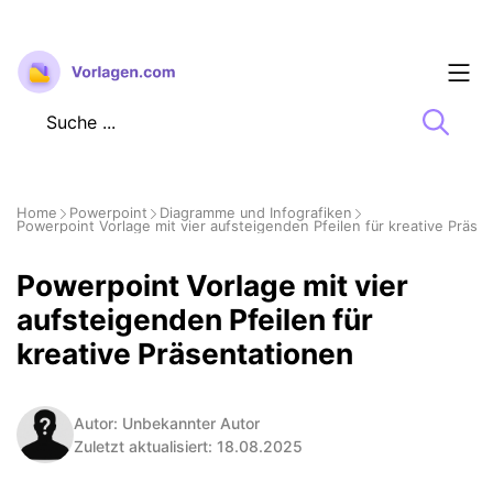
Zum
Inhalt
springen
Home
Powerpoint
Diagramme und Infografiken
Powerpoint Vorlage mit vier aufsteigenden Pfeilen für kreative Präse
Powerpoint Vorlage mit vier
aufsteigenden Pfeilen für
kreative Präsentationen
Autor: Unbekannter Autor
Zuletzt aktualisiert: 18.08.2025