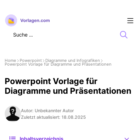
Zum
Inhalt
springen
Home
Powerpoint
Diagramme und Infografiken
Powerpoint Vorlage für Diagramme und Präsentationen
Powerpoint Vorlage für
Diagramme und Präsentationen
Autor: Unbekannter Autor
Zuletzt aktualisiert: 18.08.2025
Inhaltsverzeichnis