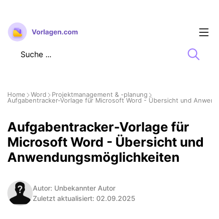
Zum
Inhalt
springen
Home
Word
Projektmanagement & -planung
Aufgabentracker-Vorlage für Microsoft Word - Übersicht und Anwen
Aufgabentracker-Vorlage für
Microsoft Word - Übersicht und
Anwendungsmöglichkeiten
Autor: Unbekannter Autor
Zuletzt aktualisiert: 02.09.2025