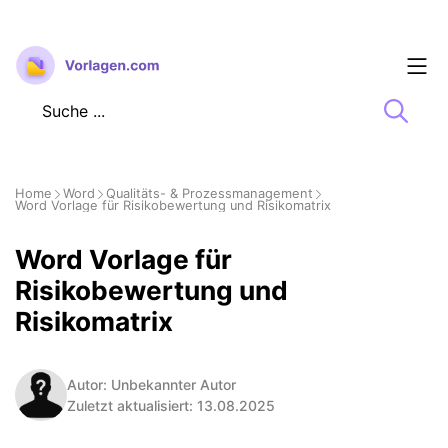
Zum
Inhalt
springen
Home
Word
Qualitäts- & Prozessmanagement
Word Vorlage für Risikobewertung und Risikomatrix
Word Vorlage für
Risikobewertung und
Risikomatrix
Autor: Unbekannter Autor
Zuletzt aktualisiert: 13.08.2025