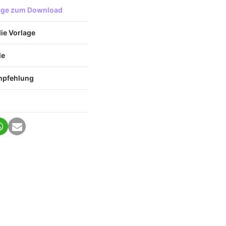
lage zum Download
die Vorlage
le
mpfehlung