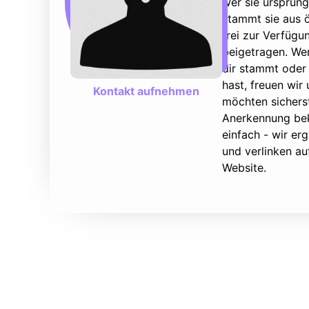
wer sie ursprüng
stammt sie aus ö
frei zur Verfüg
beigetragen. We
dir stammt oder 
hast, freuen wir
Kontakt aufnehmen
möchten sicherst
Anerkennung bek
einfach - wir e
und verlinken au
Website.