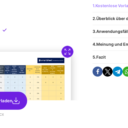
 Vorlage
Kostenlose Vor
nload
Überblick über 
Direkt verfügbar
Anwendungsfäl
Meinung und E
Fazit
rladen
cx