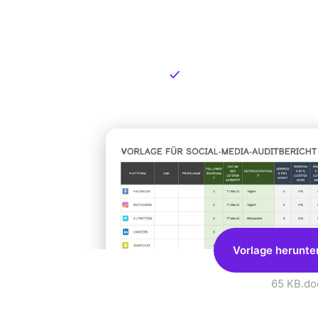
Kostenlose
zum Dow
Kostenloser Download
Vorlage herunte
65 KB
.do