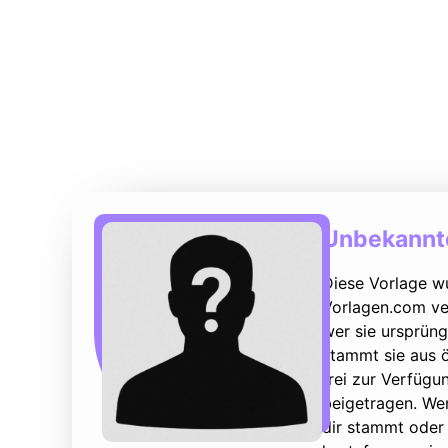
Unbekannte
Diese Vorlage w
Vorlagen.com ver
wer sie ursprüng
stammt sie aus ö
frei zur Verfüg
beigetragen. We
dir stammt oder 