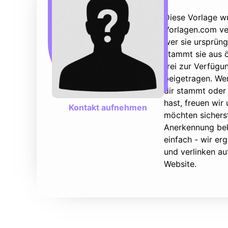
Diese Vorlage w
Vorlagen.com ver
wer sie ursprüng
stammt sie aus ö
frei zur Verfüg
beigetragen. We
dir stammt oder 
hast, freuen wir
Kontakt aufnehmen
möchten sicherst
Anerkennung bek
einfach - wir e
und verlinken au
Website.