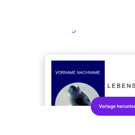
Kostenlose
zum Dow
Kostenloser Download
Vorlage herunte