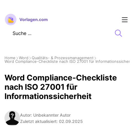
Zum
Inhalt
springen
Home
Word
Qualitäts- & Prozessmanagement
Word Compliance-Checkliste nach ISO 27001 für Informationssicherhe
Word Compliance-Checkliste
nach ISO 27001 für
Informationssicherheit
Autor: Unbekannter Autor
Zuletzt aktualisiert: 02.09.2025