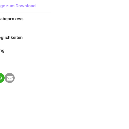
lage zum Download
gabeprozess
lichkeiten
ung