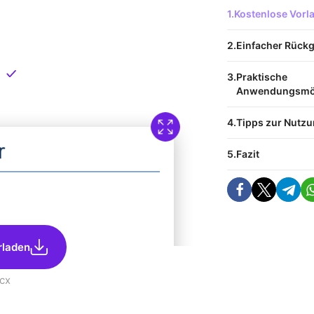
 Vorlage
Kostenlose Vor
nload
Einfacher Rück
Direkt verfügbar
Praktische
Anwendungsmög
Tipps zur Nutz
Fazit
rladen
cx