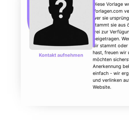
Diese Vorlage w
Vorlagen.com ver
wer sie ursprüng
stammt sie aus ö
frei zur Verfüg
beigetragen. We
dir stammt oder 
hast, freuen wir
Kontakt aufnehmen
möchten sicherst
Anerkennung bek
einfach - wir e
und verlinken au
Website.