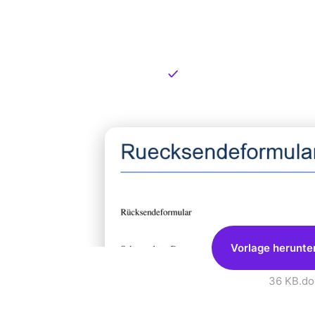
Kostenlose
zum Dow
Kostenloser Download
Vorlage herunte
36 KB
.do