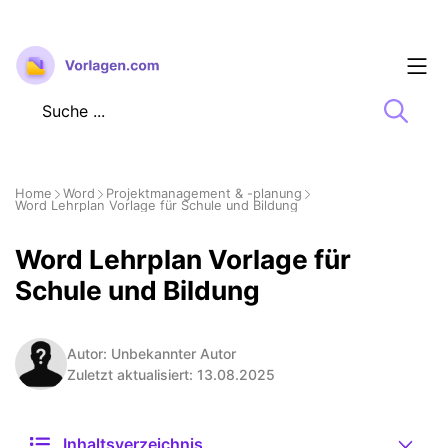
Zum
Inhalt
springen
Home
Word
Projektmanagement & -planung
Word Lehrplan Vorlage für Schule und Bildung
Word Lehrplan Vorlage für
Schule und Bildung
Autor: Unbekannter Autor
Zuletzt aktualisiert: 13.08.2025
Inhaltsverzeichnis