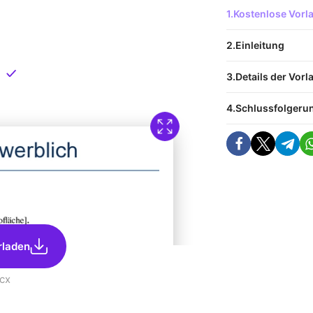
 Vorlage
Kostenlose Vor
nload
Einleitung
Direkt verfügbar
Details der Vorl
Schlussfolgeru
rladen
cx