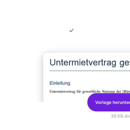
Kostenlose
zum Dow
Kostenloser Download
Vorlage herunte
36 KB
.do