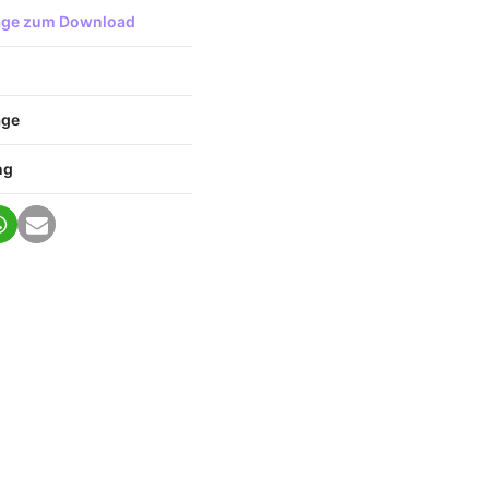
lage zum Download
age
ng