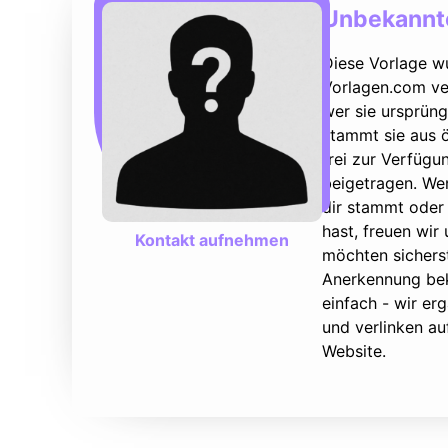
Unbekannte
Diese Vorlage w
Vorlagen.com ver
wer sie ursprüng
stammt sie aus ö
frei zur Verfüg
beigetragen. We
dir stammt oder 
hast, freuen wir
Kontakt aufnehmen
möchten sicherst
Anerkennung bek
einfach - wir e
und verlinken au
Website.