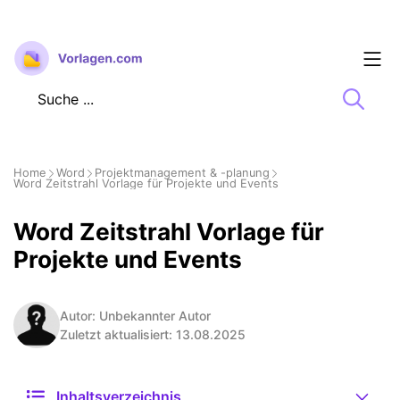
Zum
Inhalt
springen
Home
Word
Projektmanagement & -planung
Word Zeitstrahl Vorlage für Projekte und Events
Word Zeitstrahl Vorlage für
Projekte und Events
Autor: Unbekannter Autor
Zuletzt aktualisiert: 13.08.2025
Inhaltsverzeichnis