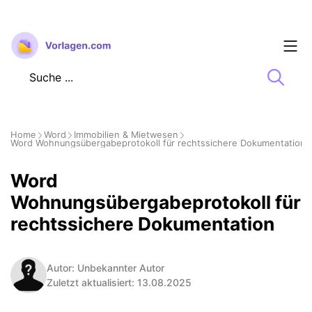
Zum
Inhalt
springen
Home
Word
Immobilien & Mietwesen
Word Wohnungsübergabeprotokoll für rechtssichere Dokumentation
Word
Wohnungsübergabeprotokoll für
rechtssichere Dokumentation
Autor: Unbekannter Autor
Zuletzt aktualisiert: 13.08.2025