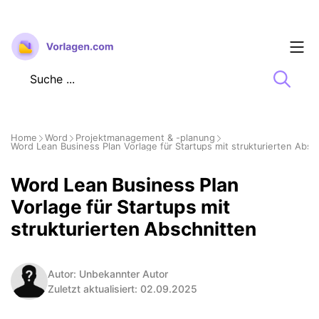
Zum
Inhalt
springen
Home
Word
Projektmanagement & -planung
Word Lean Business Plan Vorlage für Startups mit strukturierten Absc
Word Lean Business Plan
Vorlage für Startups mit
strukturierten Abschnitten
Autor: Unbekannter Autor
Zuletzt aktualisiert: 02.09.2025