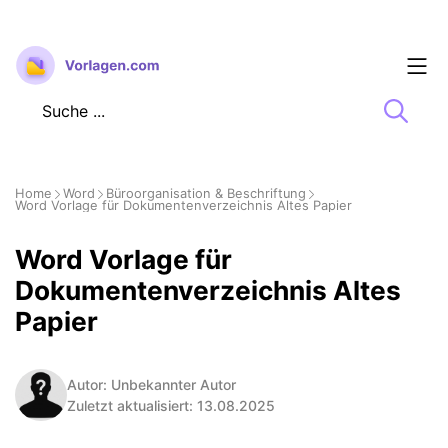
Zum
Inhalt
springen
Home
Word
Büroorganisation & Beschriftung
Word Vorlage für Dokumentenverzeichnis Altes Papier
Word Vorlage für
Dokumentenverzeichnis Altes
Papier
Autor: Unbekannter Autor
Zuletzt aktualisiert: 13.08.2025