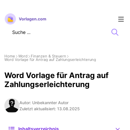
Zum
Inhalt
springen
Home
Word
Finanzen & Steuern
Word Vorlage für Antrag auf Zahlungserleichterung
Word Vorlage für Antrag auf
Zahlungserleichterung
Autor: Unbekannter Autor
Zuletzt aktualisiert: 13.08.2025
Inhaltsverzeichnis