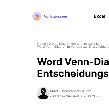
Zum
Inhalt
Excel
springen
Home
Word
Diagramme und Infografiken
Word Venn-Diagramm Vorlage zur Entscheidung
Word Venn-Dia
Entscheidungs
Autor: Unbekannter Autor
Zuletzt aktualisiert: 02.09.2025