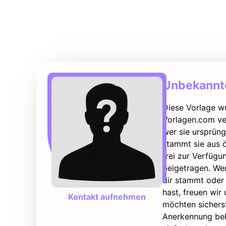
Unbekannte
Diese Vorlage w
Vorlagen.com ver
wer sie ursprüng
stammt sie aus ö
frei zur Verfüg
beigetragen. We
dir stammt oder 
hast, freuen wir
Kontakt aufnehmen
möchten sicherst
Anerkennung bek