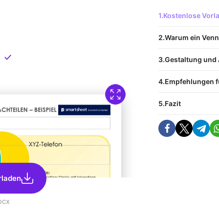
 Vorlage
Kostenlose Vor
nload
Warum ein Ven
Direkt verfügbar
Gestaltung un
Empfehlungen fü
Fazit
rladen
ocx