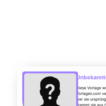
Unbekannte
Diese Vorlage w
Vorlagen.com ver
wer sie ursprüng
stammt sie aus ö