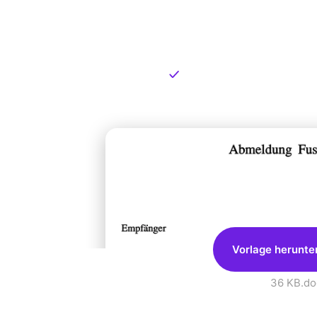
Kostenlose
zum Dow
Kostenloser Download
Vorlage herunte
36 KB
.do