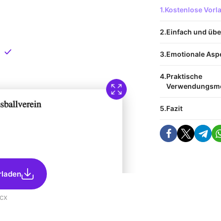
 Vorlage
Kostenlose Vor
nload
Einfach und übe
Direkt verfügbar
Emotionale Asp
Praktische
Verwendungsmö
Fazit
rladen
cx