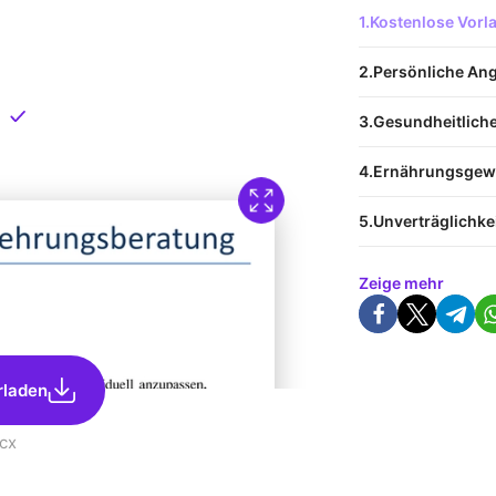
 Vorlage
Kostenlose Vor
nload
Persönliche An
Direkt verfügbar
Gesundheitlich
Ernährungsgew
Unverträglichke
Zeige mehr
rladen
cx