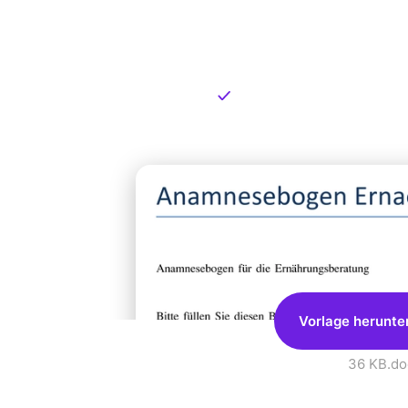
Kostenlose
zum Dow
Kostenloser Download
Vorlage herunte
36 KB
.do