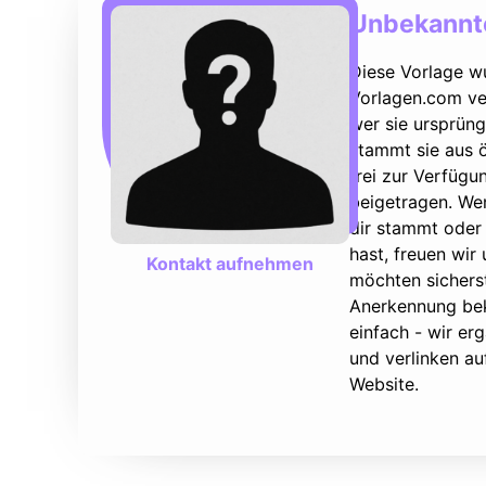
Unbekannte
Diese Vorlage w
Vorlagen.com ver
wer sie ursprüng
stammt sie aus ö
frei zur Verfüg
beigetragen. We
dir stammt oder 
hast, freuen wir
Kontakt aufnehmen
möchten sicherst
Anerkennung bek
einfach - wir e
und verlinken au
Website.