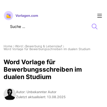
Zum
Inhalt
springen
Home
Word
Bewerbung & Lebenslauf
Word Vorlage für Bewerbungsschreiben im dualen Studium
Word Vorlage für
Bewerbungsschreiben im
dualen Studium
Autor: Unbekannter Autor
Zuletzt aktualisiert: 13.08.2025