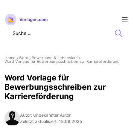
Zum
Inhalt
springen
Home
Word
Bewerbung & Lebenslauf
Word Vorlage für Bewerbungsschreiben zur Karriereförderung
Word Vorlage für
Bewerbungsschreiben zur
Karriereförderung
Autor: Unbekannter Autor
Zuletzt aktualisiert: 13.08.2025