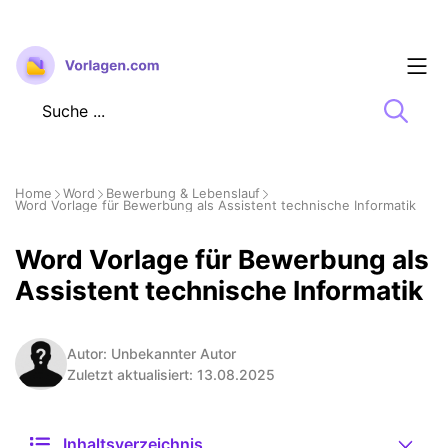
Zum
Inhalt
springen
Home
Word
Bewerbung & Lebenslauf
Word Vorlage für Bewerbung als Assistent technische Informatik
Word Vorlage für Bewerbung als
Assistent technische Informatik
Autor: Unbekannter Autor
Zuletzt aktualisiert: 13.08.2025
Inhaltsverzeichnis