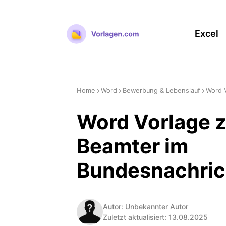
Zum
Inhalt
Excel
springen
Home
Word
Bewerbung & Lebenslauf
Word 
Word Vorlage 
Beamter im
Bundesnachric
Autor: Unbekannter Autor
Zuletzt aktualisiert: 13.08.2025