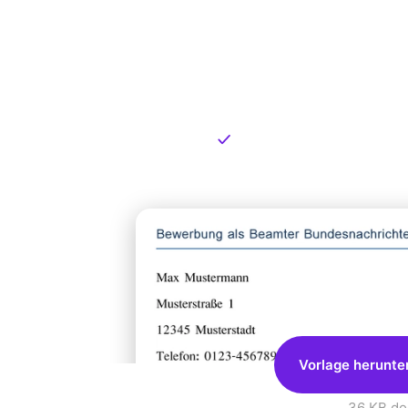
Kostenlose
zum Dow
Kostenloser Download
Vorlage herunte
36 KB
.do