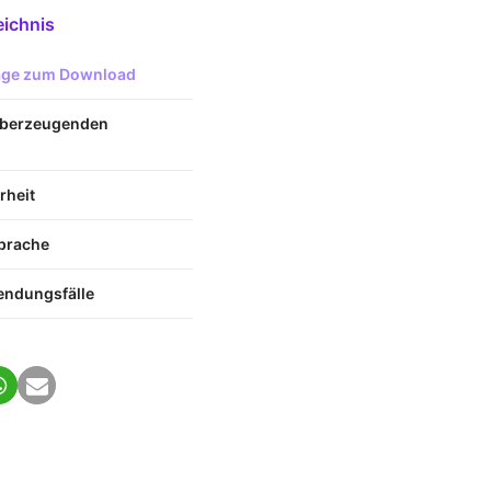
eichnis
lage zum Download
 überzeugenden
rheit
prache
endungsfälle