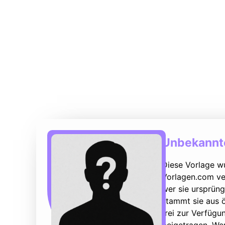
Unbekannte
Diese Vorlage w
Vorlagen.com ver
wer sie ursprüng
stammt sie aus ö
frei zur Verfüg