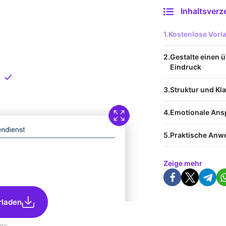
Inhaltsverz
 Vorlage
Kostenlose Vor
nload
Gestalte einen
Eindruck
Direkt verfügbar
Struktur und Kla
Emotionale Ans
Praktische Anw
Zeige mehr
rladen
cx