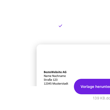
Kostenlose
zum Dow
Kostenloser Download
Vorlage herunte
139 KB
.d