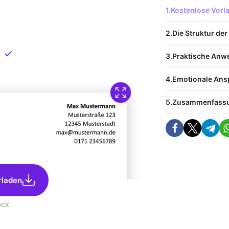
 Vorlage
Kostenlose Vor
nload
Die Struktur der
Direkt verfügbar
Praktische Anw
Emotionale Ans
Zusammenfass
rladen
ocx