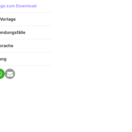
lage zum Download
 Vorlage
endungsfälle
prache
ung