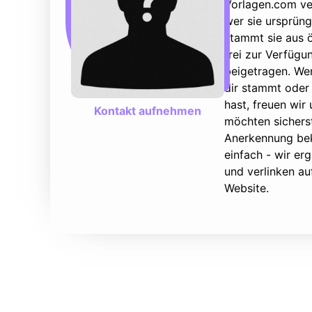
Vorlagen.com ver
wer sie ursprüng
stammt sie aus ö
frei zur Verfüg
beigetragen. We
dir stammt oder 
hast, freuen wir
Kontakt aufnehmen
möchten sicherst
Anerkennung bek
einfach - wir e
und verlinken au
Website.