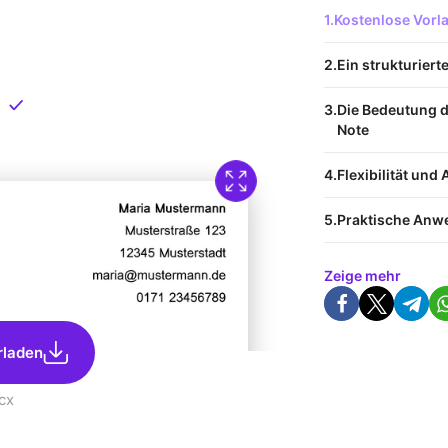
 Vorlage
Kostenlose Vor
nload
Ein strukturiert
Direkt verfügbar
Die Bedeutung d
Note
Flexibilität un
Praktische An
Zeige mehr
rladen
cx