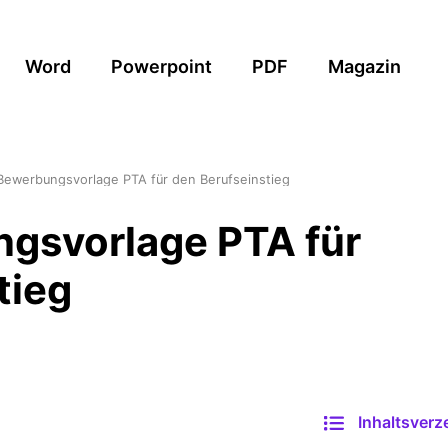
Word
Powerpoint
PDF
Magazin
Bewerbungsvorlage PTA für den Berufseinstieg
gsvorlage PTA für
tieg
Inhaltsverz