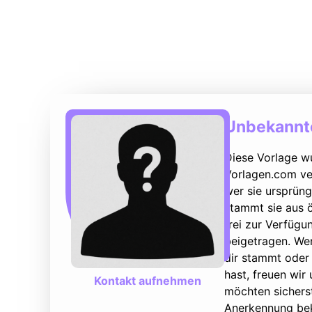
Unbekannte
Diese Vorlage w
Vorlagen.com ver
wer sie ursprüng
stammt sie aus ö
frei zur Verfüg
beigetragen. We
dir stammt oder 
hast, freuen wir
Kontakt aufnehmen
möchten sicherst
Anerkennung bek