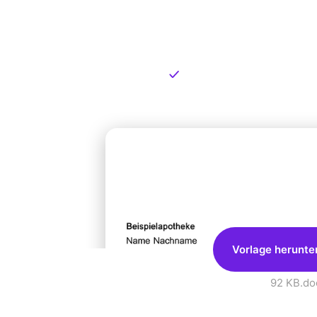
Kostenlose
zum Dow
Kostenloser Download
Vorlage herunte
92 KB
.do