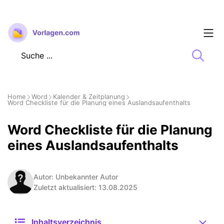
Zum
Inhalt
springen
Home
Word
Kalender & Zeitplanung
Word Checkliste für die Planung eines Auslandsaufenthalts
Word Checkliste für die Planung
eines Auslandsaufenthalts
Autor: Unbekannter Autor
Zuletzt aktualisiert: 13.08.2025
Inhaltsverzeichnis