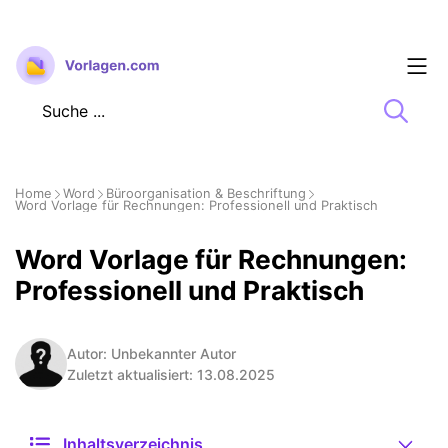
Zum
Inhalt
springen
Home
Word
Büroorganisation & Beschriftung
Word Vorlage für Rechnungen: Professionell und Praktisch
Word Vorlage für Rechnungen:
Professionell und Praktisch
Autor: Unbekannter Autor
Zuletzt aktualisiert: 13.08.2025
Inhaltsverzeichnis