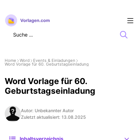
Zum
Inhalt
springen
Home
Word
Events & Einladungen
Word Vorlage für 60. Geburtstagseinladung
Word Vorlage für 60.
Geburtstagseinladung
Autor: Unbekannter Autor
Zuletzt aktualisiert: 13.08.2025
Inhaltsverzeichnis