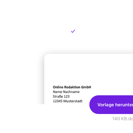
Kostenlose
zum Dow
Kostenloser Download
Vorlage herunte
140 KB
.d