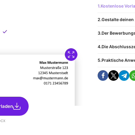
 Vorlage
Kostenlose Vor
nload
Gestalte deinen 
Direkt verfügbar
Der Bewerbung
Die Abschlussze
Praktische An
rladen
ocx