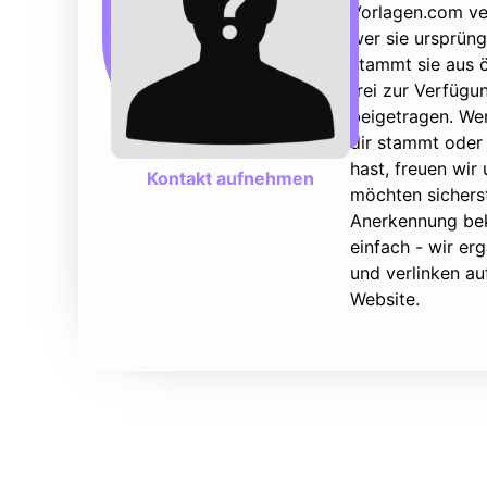
Vorlagen.com ver
wer sie ursprüng
stammt sie aus ö
frei zur Verfüg
beigetragen. We
dir stammt oder 
hast, freuen wir
Kontakt aufnehmen
möchten sicherst
Anerkennung bek
einfach - wir e
und verlinken au
Website.