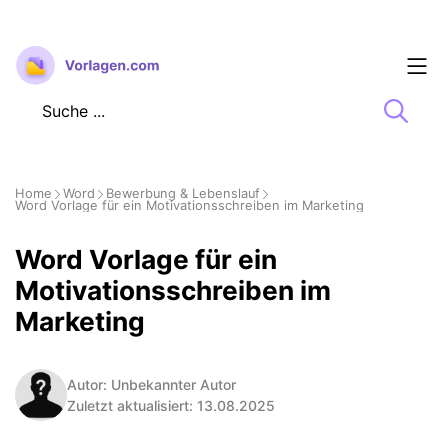
Zum
Inhalt
springen
Home
Word
Bewerbung & Lebenslauf
Word Vorlage für ein Motivationsschreiben im Marketing
Word Vorlage für ein
Motivationsschreiben im
Marketing
Autor: Unbekannter Autor
Zuletzt aktualisiert: 13.08.2025