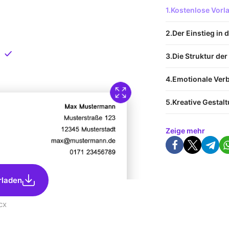
 Vorlage
Kostenlose Vor
nload
Der Einstieg in 
Direkt verfügbar
Die Struktur der
Emotionale Ver
Kreative Gestal
Zeige mehr
rladen
cx