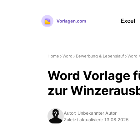
Zum
Inhalt
Excel
springen
Home
Word
Bewerbung & Lebenslauf
Word V
Word Vorlage f
zur Winzeraus
Autor: Unbekannter Autor
Zuletzt aktualisiert: 13.08.2025