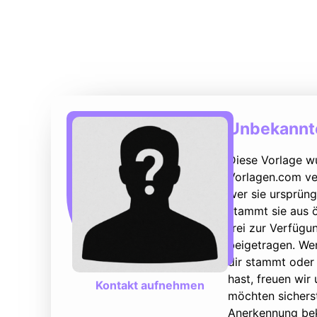
Unbekannte
Diese Vorlage w
Vorlagen.com ver
wer sie ursprüng
stammt sie aus ö
frei zur Verfüg
beigetragen. We
dir stammt oder 
hast, freuen wir
Kontakt aufnehmen
möchten sicherst
Anerkennung bek