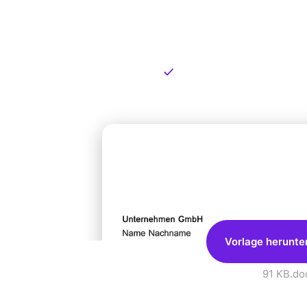
Kostenlose
zum Dow
Kostenloser Download
Vorlage herunte
91 KB
.do