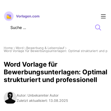
Zum
Inhalt
springen
Home
Word
Bewerbung & Lebenslauf
Word Vorlage für Bewerbungsunterlagen: Optimal strukturiert und pro
Word Vorlage für
Bewerbungsunterlagen: Optimal
strukturiert und professionell
Autor: Unbekannter Autor
Zuletzt aktualisiert: 13.08.2025