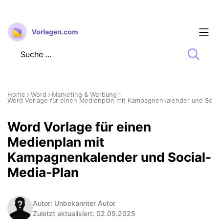
Zum
Inhalt
springen
Home
Word
Marketing & Werbung
Word Vorlage für einen Medienplan mit Kampagnenkalender und Soci
Word Vorlage für einen
Medienplan mit
Kampagnenkalender und Social-
Media-Plan
Autor: Unbekannter Autor
Zuletzt aktualisiert: 02.09.2025