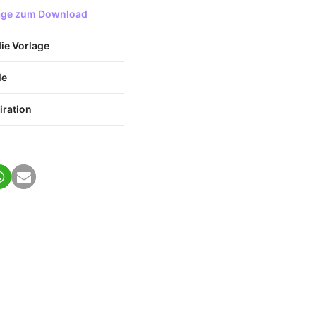
lage zum Download
die Vorlage
le
iration