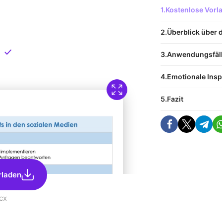
 Vorlage
Kostenlose Vor
nload
Überblick über 
Direkt verfügbar
Anwendungsfäl
Emotionale Insp
Fazit
rladen
cx