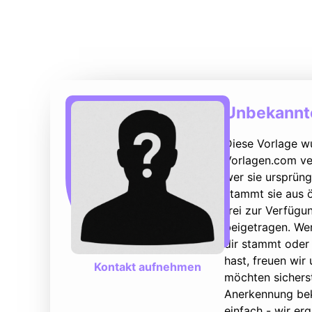
Unbekannte
Diese Vorlage w
Vorlagen.com ver
wer sie ursprüng
stammt sie aus ö
frei zur Verfüg
beigetragen. We
dir stammt oder 
hast, freuen wir
Kontakt aufnehmen
möchten sicherst
Anerkennung bek
einfach - wir e