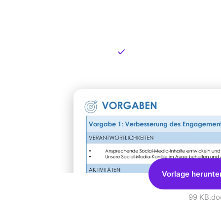
Kostenlose
zum Dow
Kostenloser Download
Vorlage herunte
99 KB
.do