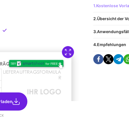
 Vorlage
Kostenlose Vor
nload
Übersicht der V
Direkt verfügbar
Anwendungsfäl
Empfehlungen
rladen
cx