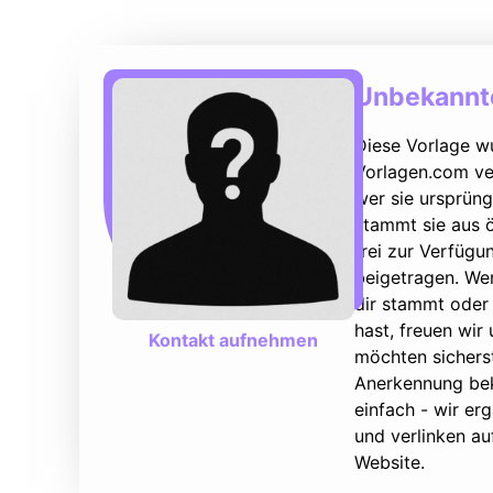
Unbekannte
Diese Vorlage w
Vorlagen.com ver
wer sie ursprüng
stammt sie aus ö
frei zur Verfüg
beigetragen. We
dir stammt oder 
hast, freuen wir
Kontakt aufnehmen
möchten sicherst
Anerkennung bek
einfach - wir e
und verlinken au
Website.