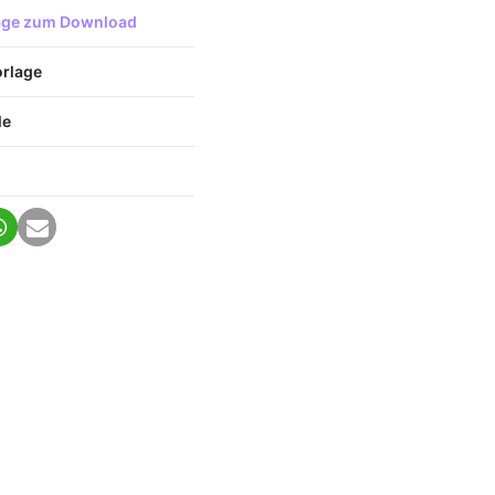
lage zum Download
orlage
le