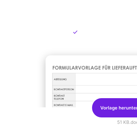
Kostenlose
zum Dow
Kostenloser Download
Vorlage herunte
51 KB
.do