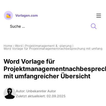
Zum
Inhalt
springen
Home
Word
Projektmanagement & -planung
Word Vorlage für Projektmanagementnachbesprechung mit umfangrei
Word Vorlage für
Projektmanagementnachbesprec
mit umfangreicher Übersicht
Autor: Unbekannter Autor
Zuletzt aktualisiert: 02.09.2025