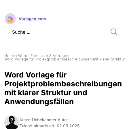
Zum
Inhalt
springen
Home
Word
Formulare & Anträge
Word Vorlage für Projektproblem­beschreibungen mit klarer Struktur
Word Vorlage für
Projektproblem­beschreibungen
mit klarer Struktur und
Anwendungsfällen
Autor: Unbekannter Autor
Zuletzt aktualisiert: 02.09.2025