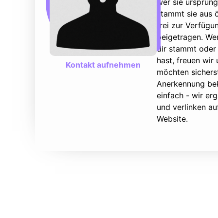
wer sie ursprüng
stammt sie aus ö
frei zur Verfüg
beigetragen. We
dir stammt oder 
hast, freuen wir
Kontakt aufnehmen
möchten sicherst
Anerkennung bek
einfach - wir e
und verlinken au
Website.