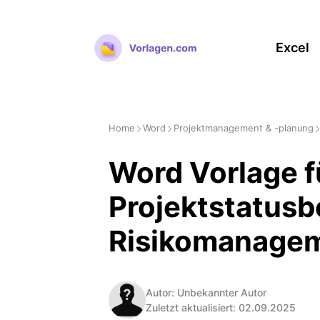
Zum
Inhalt
Excel
springen
Home
Word
Projektmanagement & -planung
Word Vorlage f
Projektstatusb
Risikomanage
Autor: Unbekannter Autor
Zuletzt aktualisiert: 02.09.2025