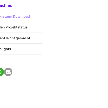
eichnis
lage zum Download
den Projektstatus
nt leicht gemacht
hlights