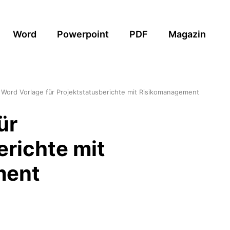
Word
Powerpoint
PDF
Magazin
Word Vorlage für Projektstatusberichte mit Risikomanagement
ür
erichte mit
ment