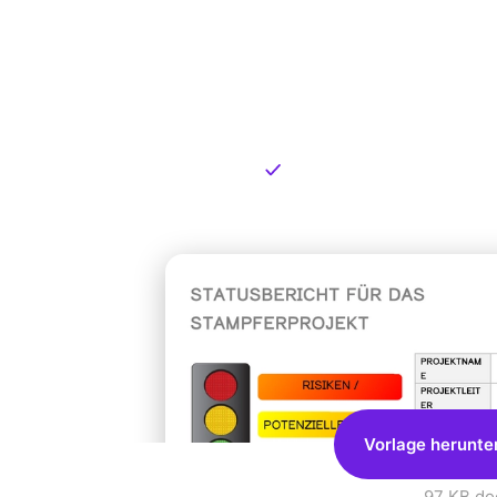
Kostenlose
zum Dow
Kostenloser Download
Vorlage herunte
97 KB
.do