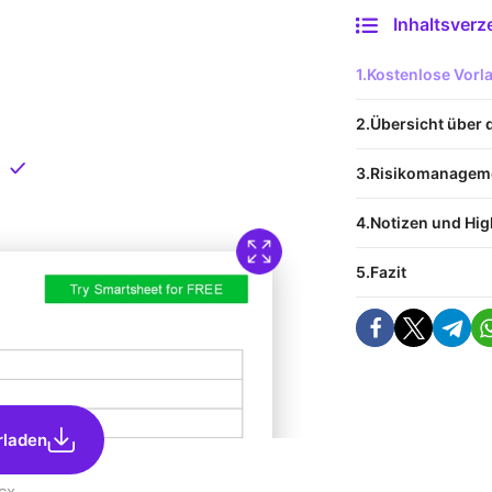
Inhaltsverz
 Vorlage
Kostenlose Vor
nload
Übersicht über 
Direkt verfügbar
Risikomanageme
Notizen und Hig
Fazit
rladen
cx