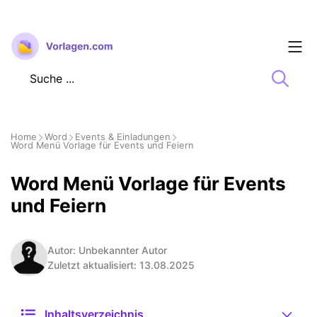
Zum
Inhalt
springen
Home
Word
Events & Einladungen
Word Menü Vorlage für Events und Feiern
Word Menü Vorlage für Events
und Feiern
Autor: Unbekannter Autor
Zuletzt aktualisiert: 13.08.2025
Inhaltsverzeichnis