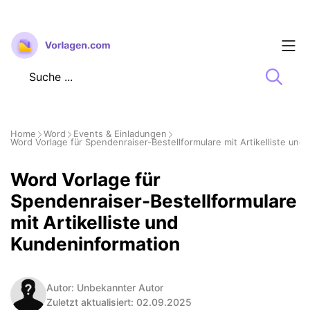
Zum
Inhalt
springen
Home
Word
Events & Einladungen
Word Vorlage für Spendenraiser-Bestellformulare mit Artikelliste und
Word Vorlage für
Spendenraiser-Bestellformulare
mit Artikelliste und
Kundeninformation
Autor: Unbekannter Autor
Zuletzt aktualisiert: 02.09.2025