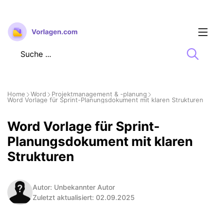
Zum
Inhalt
springen
Home
Word
Projektmanagement & -planung
Word Vorlage für Sprint-Planungsdokument mit klaren Strukturen
Word Vorlage für Sprint-
Planungsdokument mit klaren
Strukturen
Autor: Unbekannter Autor
Zuletzt aktualisiert: 02.09.2025