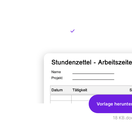
Kostenlose
zum Dow
Kostenloser Download
Vorlage herunte
18 KB
.do