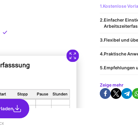
 Vorlage
Kostenlose Vor
nload
Einfacher Einsti
Arbeitszeiterfa
Direkt verfügbar
Flexibel und übe
Praktische Anw
Empfehlungen u
Zeige mehr
rladen
cx