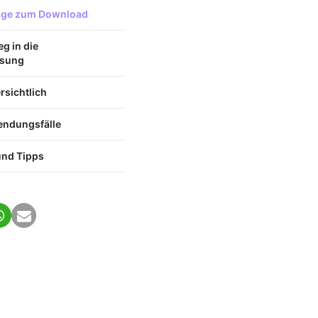
lage zum Download
eg in die
ssung
rsichtlich
endungsfälle
nd Tipps