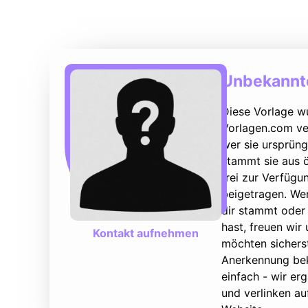
Unbekannte
Diese Vorlage w
Vorlagen.com ver
wer sie ursprüng
stammt sie aus ö
frei zur Verfüg
beigetragen. We
dir stammt oder 
hast, freuen wir
Kontakt aufnehmen
möchten sicherst
Anerkennung bek
einfach - wir e
und verlinken au