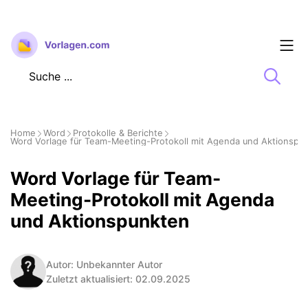
Zum
Inhalt
springen
Home
Word
Protokolle & Berichte
Word Vorlage für Team-Meeting-Protokoll mit Agenda und Aktionspu
Word Vorlage für Team-
Meeting-Protokoll mit Agenda
und Aktionspunkten
Autor: Unbekannter Autor
Zuletzt aktualisiert: 02.09.2025