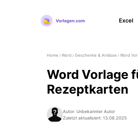
Zum
Inhalt
Excel
springen
Home
Word
Geschenke & Anlässe
Word Vor
Word Vorlage f
Rezeptkarten
Autor: Unbekannter Autor
Zuletzt aktualisiert: 13.08.2025