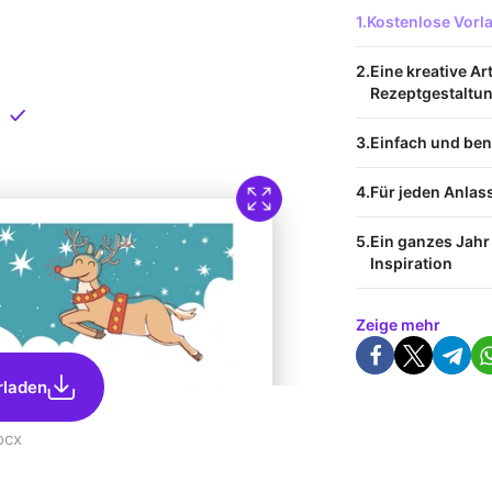
 Vorlage
Kostenlose Vor
nload
Eine kreative Ar
Rezeptgestaltu
Direkt verfügbar
Einfach und ben
Für jeden Anlas
Ein ganzes Jahr 
Inspiration
Zeige mehr
rladen
ocx