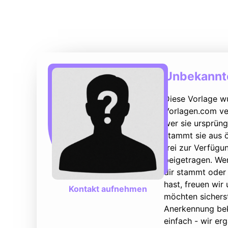
Unbekannte
Diese Vorlage w
Vorlagen.com ver
wer sie ursprüng
stammt sie aus ö
frei zur Verfüg
beigetragen. We
dir stammt oder 
hast, freuen wir
Kontakt aufnehmen
möchten sicherst
Anerkennung bek
einfach - wir e