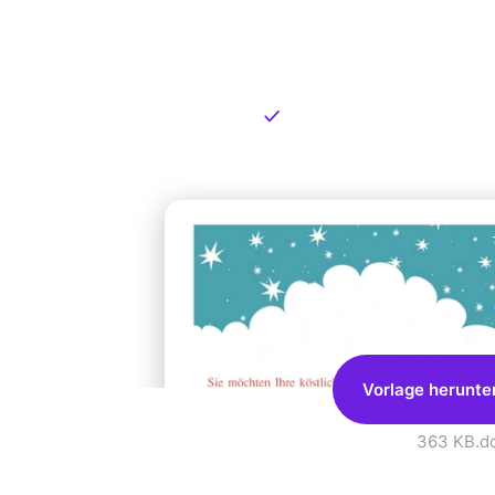
Kostenlose
zum Dow
Kostenloser Download
Vorlage herunte
363 KB
.d