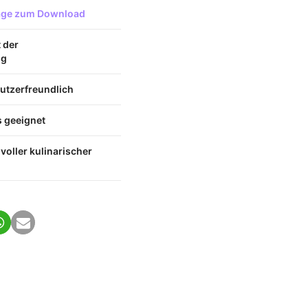
lage zum Download
t der
ng
utzerfreundlich
s geeignet
voller kulinarischer