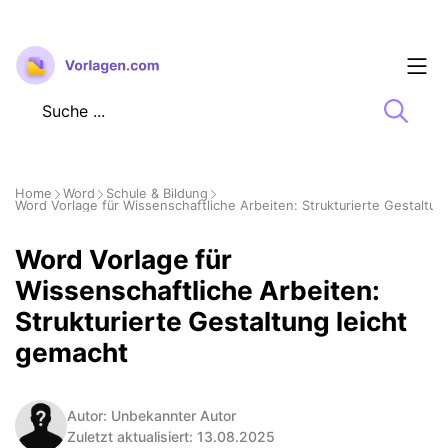
Zum
Inhalt
springen
Home
Word
Schule & Bildung
Word Vorlage für Wissenschaftliche Arbeiten: Strukturierte Gestaltun
Word Vorlage für
Wissenschaftliche Arbeiten:
Strukturierte Gestaltung leicht
gemacht
Autor: Unbekannter Autor
Zuletzt aktualisiert: 13.08.2025