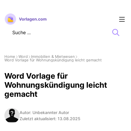
Zum
Inhalt
springen
Home
Word
Immobilien & Mietwesen
Word Vorlage für Wohnungskündigung leicht gemacht
Word Vorlage für
Wohnungskündigung leicht
gemacht
Autor: Unbekannter Autor
Zuletzt aktualisiert: 13.08.2025