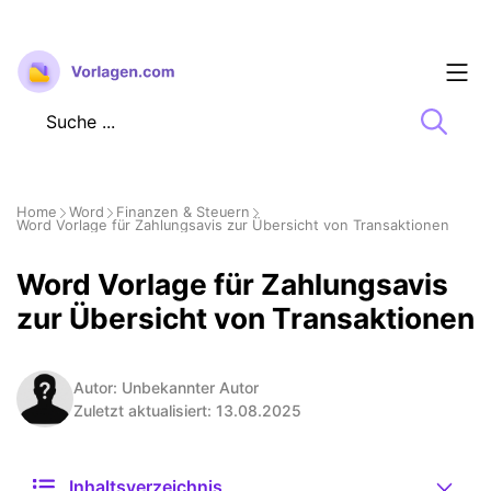
Zum
Inhalt
springen
Home
Word
Finanzen & Steuern
Word Vorlage für Zahlungsavis zur Übersicht von Transaktionen
Word Vorlage für Zahlungsavis
zur Übersicht von Transaktionen
Autor: Unbekannter Autor
Zuletzt aktualisiert: 13.08.2025
Inhaltsverzeichnis