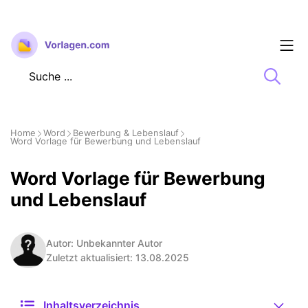
Zum
Inhalt
springen
Home
Word
Bewerbung & Lebenslauf
Word Vorlage für Bewerbung und Lebenslauf
Word Vorlage für Bewerbung
und Lebenslauf
Autor: Unbekannter Autor
Zuletzt aktualisiert: 13.08.2025
Inhaltsverzeichnis