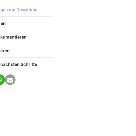
lage zum Download
gen
okumentieren
lären
 nächsten Schritte