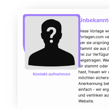
Unbekannte
Diese Vorlage w
Vorlagen.com ver
wer sie ursprüng
stammt sie aus ö
frei zur Verfüg
beigetragen. We
dir stammt oder 
hast, freuen wir
Kontakt aufnehmen
möchten sicherst
Anerkennung bek
einfach - wir e
und verlinken au
Website.