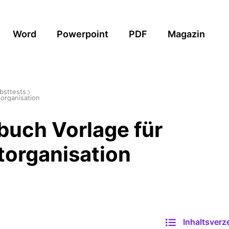
Word
Powerpoint
PDF
Magazin
bsttests
torganisation
buch Vorlage für
torganisation
Inhaltsverz