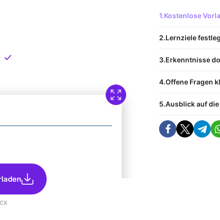
 Vorlage
Kostenlose Vor
nload
Lernziele festle
Direkt verfügbar
Erkenntnisse d
Offene Fragen k
Ausblick auf die
rladen
cx