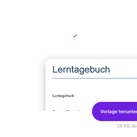
Kostenlose
zum Dow
Kostenloser Download
Vorlage herunte
36 KB
.do